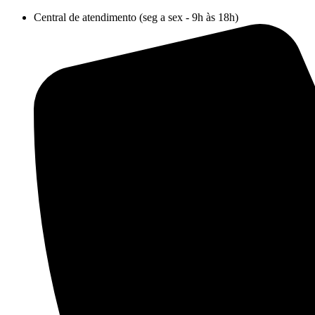
Ir
Central de atendimento (seg a sex - 9h às 18h)
para
o
conteúdo