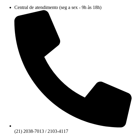
Ir
Central de atendimento (seg a sex - 9h às 18h)
para
o
conteúdo
(21) 2038-7013 / 2103-4117