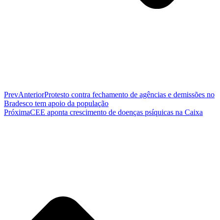
Prev
Anterior
Protesto contra fechamento de agências e demissões no
Bradesco tem apoio da população
Próxima
CEE aponta crescimento de doenças psíquicas na Caixa