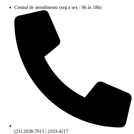
Ir
Central de atendimento (seg a sex - 9h às 18h)
para
o
conteúdo
(21) 2038-7013 / 2103-4117