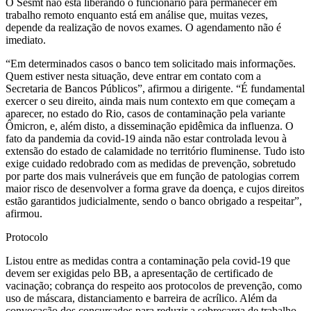
O Sesmt não está liberando o funcionário para permanecer em
trabalho remoto enquanto está em análise que, muitas vezes,
depende da realização de novos exames. O agendamento não é
imediato.
“Em determinados casos o banco tem solicitado mais informações.
Quem estiver nesta situação, deve entrar em contato com a
Secretaria de Bancos Públicos”, afirmou a dirigente. “É fundamental
exercer o seu direito, ainda mais num contexto em que começam a
aparecer, no estado do Rio, casos de contaminação pela variante
Ômicron, e, além disto, a disseminação epidêmica da influenza. O
fato da pandemia da covid-19 ainda não estar controlada levou à
extensão do estado de calamidade no território fluminense. Tudo isto
exige cuidado redobrado com as medidas de prevenção, sobretudo
por parte dos mais vulneráveis que em função de patologias correm
maior risco de desenvolver a forma grave da doença, e cujos direitos
estão garantidos judicialmente, sendo o banco obrigado a respeitar”,
afirmou.
Protocolo
Listou entre as medidas contra a contaminação pela covid-19 que
devem ser exigidas pelo BB, a apresentação de certificado de
vacinação; cobrança do respeito aos protocolos de prevenção, como
uso de máscara, distanciamento e barreira de acrílico. Além da
convocação dos concursados para reduzir a sobrecarga de trabalho.