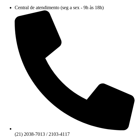
Ir
Central de atendimento (seg a sex - 9h às 18h)
para
o
conteúdo
(21) 2038-7013 / 2103-4117