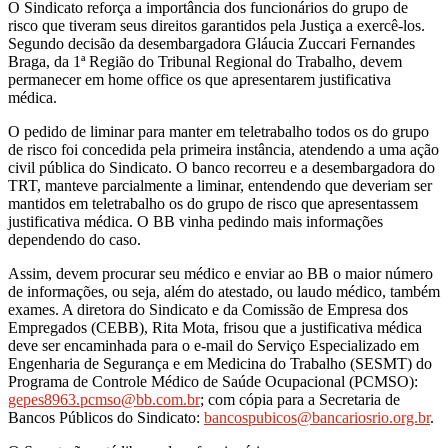
O Sindicato reforça a importância dos funcionários do grupo de
risco que tiveram seus direitos garantidos pela Justiça a exercê-los.
Segundo decisão da desembargadora Gláucia Zuccari Fernandes
Braga, da 1ª Região do Tribunal Regional do Trabalho, devem
permanecer em home office os que apresentarem justificativa
médica.
O pedido de liminar para manter em teletrabalho todos os do grupo
de risco foi concedida pela primeira instância, atendendo a uma ação
civil pública do Sindicato. O banco recorreu e a desembargadora do
TRT, manteve parcialmente a liminar, entendendo que deveriam ser
mantidos em teletrabalho os do grupo de risco que apresentassem
justificativa médica. O BB vinha pedindo mais informações
dependendo do caso.
Assim, devem procurar seu médico e enviar ao BB o maior número
de informações, ou seja, além do atestado, ou laudo médico, também
exames. A diretora do Sindicato e da Comissão de Empresa dos
Empregados (CEBB), Rita Mota, frisou que a justificativa médica
deve ser encaminhada para o e-mail do Serviço Especializado em
Engenharia de Segurança e em Medicina do Trabalho (SESMT) do
Programa de Controle Médico de Saúde Ocupacional (PCMSO):
gepes8963.pcmso@bb.com.br
; com cópia para a Secretaria de
Bancos Públicos do Sindicato:
bancospubicos@bancariosrio.org.br
.