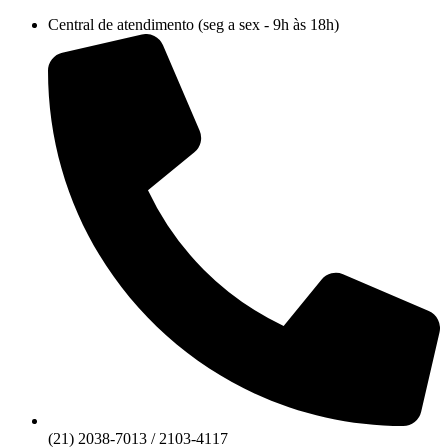
Ir
Central de atendimento (seg a sex - 9h às 18h)
para
o
conteúdo
(21) 2038-7013 / 2103-4117