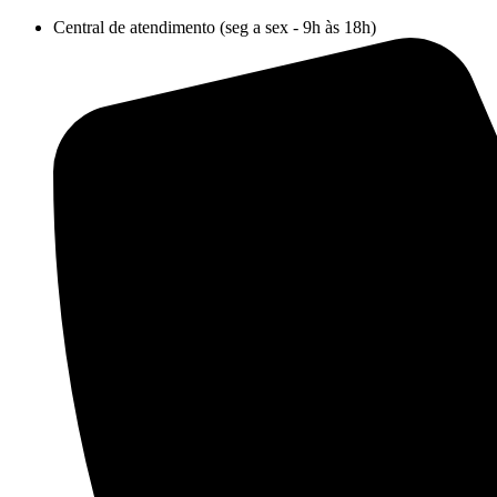
Ir
Central de atendimento (seg a sex - 9h às 18h)
para
o
conteúdo