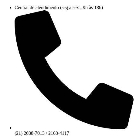
Ir
Central de atendimento (seg a sex - 9h às 18h)
para
o
conteúdo
(21) 2038-7013 / 2103-4117