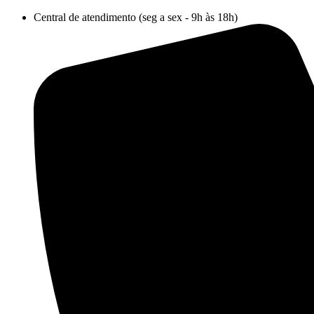
Ir
Central de atendimento (seg a sex - 9h às 18h)
para
o
conteúdo