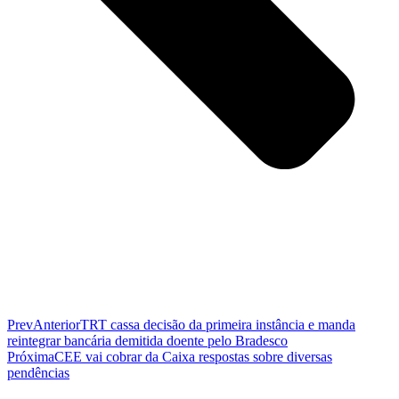
Prev
Anterior
TRT cassa decisão da primeira instância e manda
reintegrar bancária demitida doente pelo Bradesco
Próxima
CEE vai cobrar da Caixa respostas sobre diversas
pendências