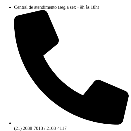
Ir
Central de atendimento (seg a sex - 9h às 18h)
para
o
conteúdo
(21) 2038-7013 / 2103-4117