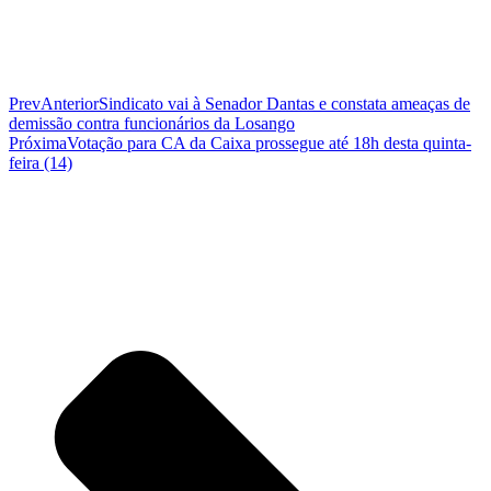
Prev
Anterior
Sindicato vai à Senador Dantas e constata ameaças de
demissão contra funcionários da Losango
Próxima
Votação para CA da Caixa prossegue até 18h desta quinta-
feira (14)