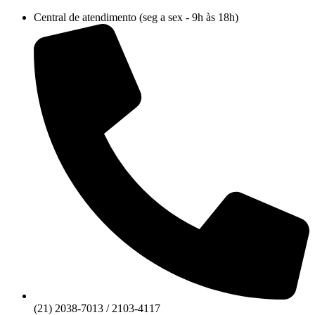
Ir
Central de atendimento (seg a sex - 9h às 18h)
para
o
conteúdo
(21) 2038-7013 / 2103-4117