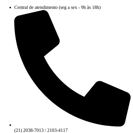
Ir
Central de atendimento (seg a sex - 9h às 18h)
para
o
conteúdo
(21) 2038-7013 / 2103-4117