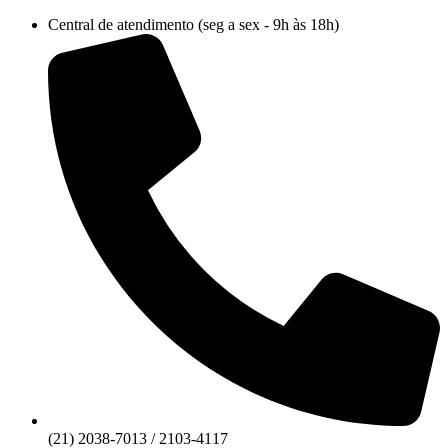
Ir
Central de atendimento (seg a sex - 9h às 18h)
para
o
conteúdo
(21) 2038-7013 / 2103-4117