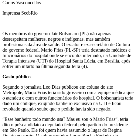
Carlos Vasconcellos
Imprensa SeebRio
Os membros do governo Jair Bolsonaro (PL) não apenas
desrespeitam mulheres, negros e indígenas, mas também
profissionais da área de saúde. O ex-ator e ex-secretário de Cultura
do governo federal, Mario Frias (PL-SP) teria destratado médicos e
funcionários do hospital onde se encontra internado, na Unidade de
Terapia Intensiva (UTI) do Hospital Santa Lúcia, em Brasília, após
sofrer um infarto na última segunda-feira (4).
Gasto público
Segundo o jornalista Leo Dias publicou em coluna do site
Metrópole, Mario Frias teria sido grosseiro com a equipe médica que
o atendeu e com outros funcionários do hospital. O bolsonarista teria
dado um chilique, exigindo banheiro exclusivo na UTI e ficou
revoltado quando soube que o pedido havia sido negado.
“Esse banheiro todo mundo usa? Mas eu sou o Mario Frias”, teria
dito o pré-candidato a deputado federal pelo partido do presidente
em São Paulo. Ele foi quem havia assumido o lugar de Regina
Duarte no cargo. O subprocurador Lucas Rocha Furtado, do