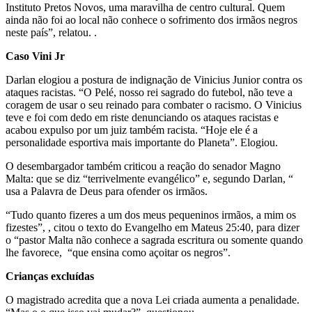
Instituto Pretos Novos, uma maravilha de centro cultural. Quem
ainda não foi ao local não conhece o sofrimento dos irmãos negros
neste país”, relatou. .
Caso Vini Jr
Darlan elogiou a postura de indignação de Vinicius Junior contra os
ataques racistas. “O Pelé, nosso rei sagrado do futebol, não teve a
coragem de usar o seu reinado para combater o racismo. O Vinicius
teve e foi com dedo em riste denunciando os ataques racistas e
acabou expulso por um juiz também racista. “Hoje ele é a
personalidade esportiva mais importante do Planeta”. Elogiou.
O desembargador também criticou a reação do senador Magno
Malta: que se diz “terrivelmente evangélico” e, segundo Darlan, “
usa a Palavra de Deus para ofender os irmãos.
“Tudo quanto fizeres a um dos meus pequeninos irmãos, a mim os
fizestes”, , citou o texto do Evangelho em Mateus 25:40, para dizer
o “pastor Malta não conhece a sagrada escritura ou somente quando
lhe favorece, “que ensina como açoitar os negros”.
Crianças excluídas
O magistrado acredita que a nova Lei criada aumenta a penalidade.