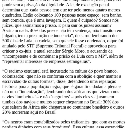
punir sem a privação da dignidade. A lei de execução penal
determina que cada pessoa tem que ter pelo menos quatro metros
quadrados. Estão colocando 100 pessoas neste espaço, sem banho,
sem comida, que é uma lavagem. E quem é culpado? Somos nós
juízes, que assinamos a prisão. E para sair os juízes assinam?
Assinam nada: 40% dos presos não têm sentença, não transitou em
julgado, tem a presunção de inocência”, declarou lembrando dos
500 dias de Lula na cadeia, sem que ele fosse condenado, o que foi
anulado pelo STF (Supremo Tribunal Feeral) e aproveitou para
criticar o ex-juiz e atual senador Sérgio Moro, o acusando de
“incompetente e de combinar a prisão de Lula com o MP”, além de
“representar interesses de empresas estrangeiras”.
“O racismo estrutural está incrustado na cultura do povo branco,
colonizador, que não se conforma com a abolição e quer manter a
escravidão de outras formas”, disse, defendendo uma reparação
histórica para a população negra, que é garantir cidadania plena e
não uma “indenização”, lembrando dos africanos que vieram nos
navios ‘tumbeiros’ – e não ‘negreiros’ – pois eles viajavam em
tumbas dos navios e muitos sequer chegaram no Brasil: 30% dos
que saíram da África não chegaram ao continente brasileiro e outros
20% morreram aqui no Brasil.
“Os negros eram contabilizados pelos traficantes, que com as mortes
perdiam dinheiro com seus ‘produtos’. Essa cultura, essa escravidão