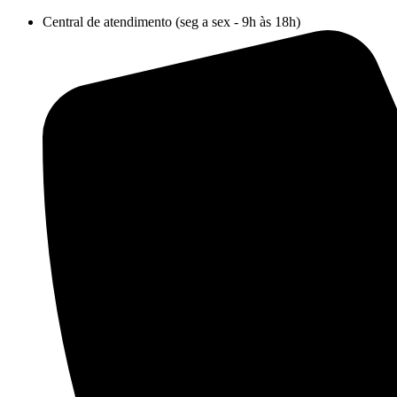
Ir
Central de atendimento (seg a sex - 9h às 18h)
para
o
conteúdo