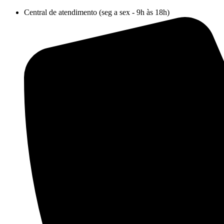
Ir
Central de atendimento (seg a sex - 9h às 18h)
para
o
conteúdo