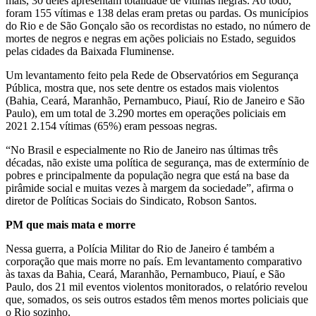
mais, 30 deles apresentam totalidade de vítimas negras. Ao todo,
foram 155 vítimas e 138 delas eram pretas ou pardas. Os municípios
do Rio e de São Gonçalo são os recordistas no estado, no número de
mortes de negros e negras em ações policiais no Estado, seguidos
pelas cidades da Baixada Fluminense.
Um levantamento feito pela Rede de Observatórios em Segurança
Pública, mostra que, nos sete dentre os estados mais violentos
(Bahia, Ceará, Maranhão, Pernambuco, Piauí, Rio de Janeiro e São
Paulo), em um total de 3.290 mortes em operações policiais em
2021 2.154 vítimas (65%) eram pessoas negras.
“No Brasil e especialmente no Rio de Janeiro nas últimas três
décadas, não existe uma política de segurança, mas de extermínio de
pobres e principalmente da população negra que está na base da
pirâmide social e muitas vezes à margem da sociedade”, afirma o
diretor de Políticas Sociais do Sindicato, Robson Santos.
PM que mais mata e morre
Nessa guerra, a Polícia Militar do Rio de Janeiro é também a
corporação que mais morre no país. Em levantamento comparativo
às taxas da Bahia, Ceará, Maranhão, Pernambuco, Piauí, e São
Paulo, dos 21 mil eventos violentos monitorados, o relatório revelou
que, somados, os seis outros estados têm menos mortes policiais que
o Rio sozinho.