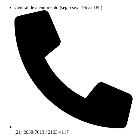
Ir
Central de atendimento (seg a sex - 9h às 18h)
para
o
conteúdo
(21) 2038-7013 / 2103-4117