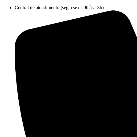
Ir
Central de atendimento (seg a sex - 9h às 18h)
para
o
conteúdo