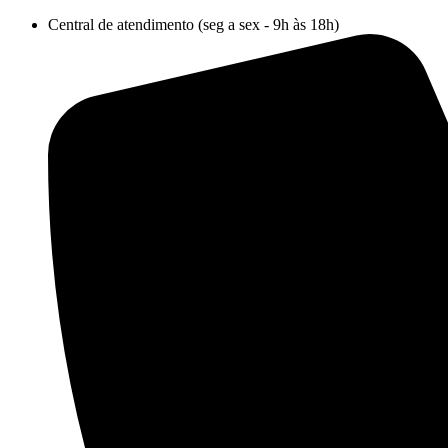
Ir
Central de atendimento (seg a sex - 9h às 18h)
para
o
conteúdo