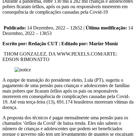
Durante a pandemia, entre 130 mil a 282 mil crianças e adolescentes
pobres ficaram órfãos, após os pais ou responsáveis morrerem em
consequência de complicações causadas pela Covid-19
Publicado:
14 Dezembro, 2022 – 12h52 |
Última modificação:
14
Dezembro, 2022 – 13h53
Escrito por: Redação CUT
|
Editado por: Marize Muniz
THOM GONZALEZ, DA WWW.PEXELS.COM/ARTE:
EDSON RIMONATTO
A equipe de transição do presidente eleito, Lula (PT), sugeriu o
pagamento de uma pensão para crianças e adolescentes de famílias
mais pobres que ficaram órfãos após os pais ou responsáveis
morrerem em consequência de complicações causadas pela Covid-
19. Até esta terça-feira (13), 691.174 brasileiros morreram vítimas da
doença.
A proposta dos técnicos é pagar mensalmente uma pensão para os
chamados ‘órfãos da Covid’ de baixa renda. Eles não sabem o
número de crianças e adolescentes que podem ser beneficiados
porque o governo não tem um levantamento de quantos se encaixam