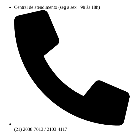
Ir
Central de atendimento (seg a sex - 9h às 18h)
para
o
conteúdo
(21) 2038-7013 / 2103-4117