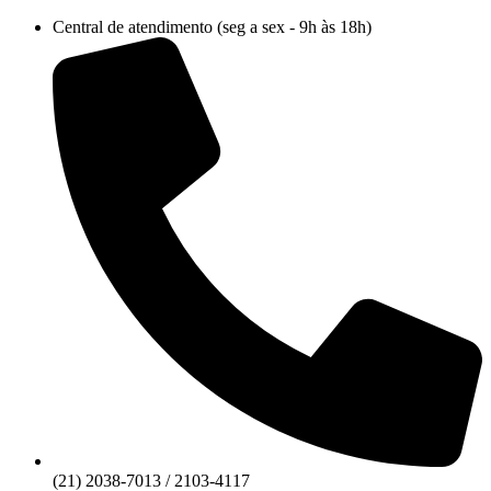
Ir
Central de atendimento (seg a sex - 9h às 18h)
para
o
conteúdo
(21) 2038-7013 / 2103-4117