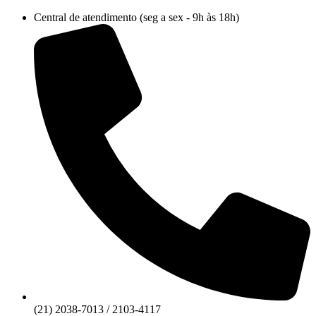
Ir
Central de atendimento (seg a sex - 9h às 18h)
para
o
conteúdo
(21) 2038-7013 / 2103-4117