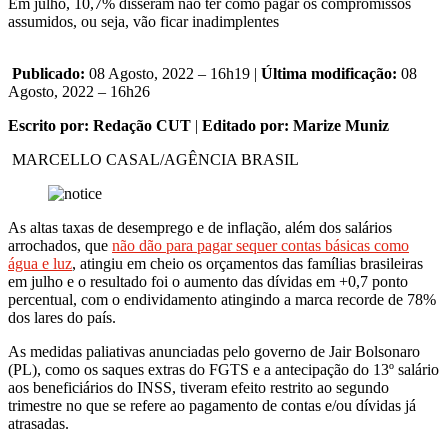
Em julho, 10,7% disseram não ter como pagar os compromissos
assumidos, ou seja, vão ficar inadimplentes
Publicado:
08 Agosto, 2022 – 16h19 |
Última modificação:
08
Agosto, 2022 – 16h26
Escrito por: Redação CUT
|
Editado por: Marize Muniz
MARCELLO CASAL/AGÊNCIA BRASIL
As altas taxas de desemprego e de inflação, além dos salários
arrochados, que
não dão para pagar sequer contas básicas como
água e luz
, atingiu em cheio os orçamentos das famílias brasileiras
em julho e o resultado foi o aumento das dívidas em +0,7 ponto
percentual, com o endividamento atingindo a marca recorde de 78%
dos lares do país.
As medidas paliativas anunciadas pelo governo de Jair Bolsonaro
(PL), como os saques extras do FGTS e a antecipação do 13º salário
aos beneficiários do INSS, tiveram efeito restrito ao segundo
trimestre no que se refere ao pagamento de contas e/ou dívidas já
atrasadas.