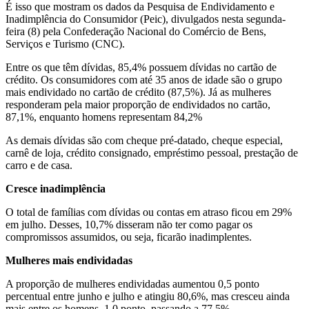
É isso que mostram os dados da Pesquisa de Endividamento e
Inadimplência do Consumidor (Peic), divulgados nesta segunda-
feira (8) pela Confederação Nacional do Comércio de Bens,
Serviços e Turismo (CNC).
Entre os que têm dívidas, 85,4% possuem dívidas no cartão de
crédito. Os consumidores com até 35 anos de idade são o grupo
mais endividado no cartão de crédito (87,5%). Já as mulheres
responderam pela maior proporção de endividados no cartão,
87,1%, enquanto homens representam 84,2%
As demais dívidas são com cheque pré-datado, cheque especial,
carnê de loja, crédito consignado, empréstimo pessoal, prestação de
carro e de casa.
Cresce inadimplência
O total de famílias com dívidas ou contas em atraso ficou em 29%
em julho. Desses, 10,7% disseram não ter como pagar os
compromissos assumidos, ou seja, ficarão inadimplentes.
Mulheres mais endividadas
A proporção de mulheres endividadas aumentou 0,5 ponto
percentual entre junho e julho e atingiu 80,6%, mas cresceu ainda
mais entre os homens, 1,0 ponto, passando a 77,5%.