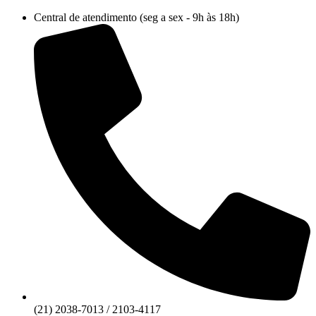
Ir
Central de atendimento (seg a sex - 9h às 18h)
para
o
conteúdo
(21) 2038-7013 / 2103-4117