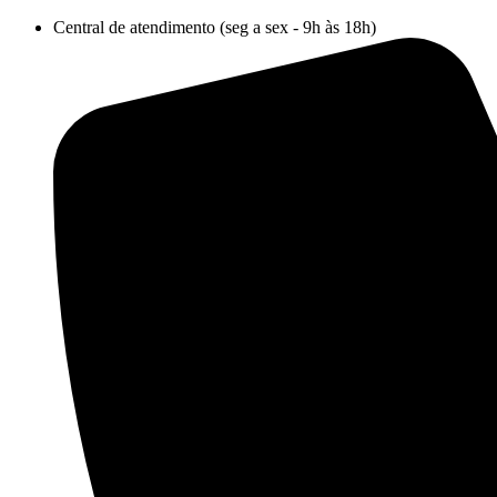
Ir
Central de atendimento (seg a sex - 9h às 18h)
para
o
conteúdo