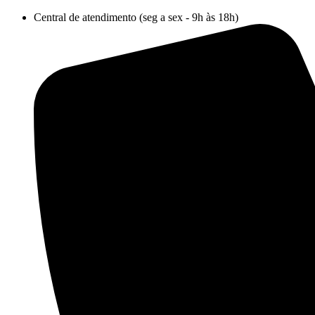
Ir
Central de atendimento (seg a sex - 9h às 18h)
para
o
conteúdo