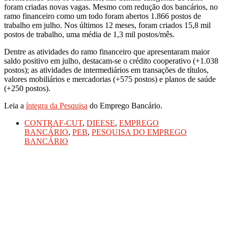
foram criadas novas vagas. Mesmo com redução dos bancários, no
ramo financeiro como um todo foram abertos 1.866 postos de
trabalho em julho. Nos últimos 12 meses, foram criados 15,8 mil
postos de trabalho, uma média de 1,3 mil postos/mês.
Dentre as atividades do ramo financeiro que apresentaram maior
saldo positivo em julho, destacam-se o crédito cooperativo (+1.038
postos); as atividades de intermediários em transações de títulos,
valores mobiliários e mercadorias (+575 postos) e planos de saúde
(+250 postos).
Leia a
íntegra da Pesquisa
do Emprego Bancário.
CONTRAF-CUT
,
DIEESE
,
EMPREGO
BANCÁRIO
,
PEB
,
PESQUISA DO EMPREGO
BANCÁRIO