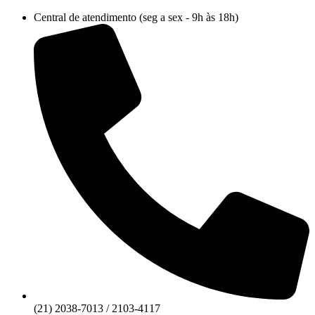
Ir
Central de atendimento (seg a sex - 9h às 18h)
para
o
conteúdo
(21) 2038-7013 / 2103-4117