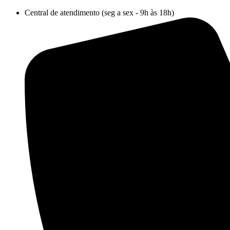
Ir
Central de atendimento (seg a sex - 9h às 18h)
para
o
conteúdo