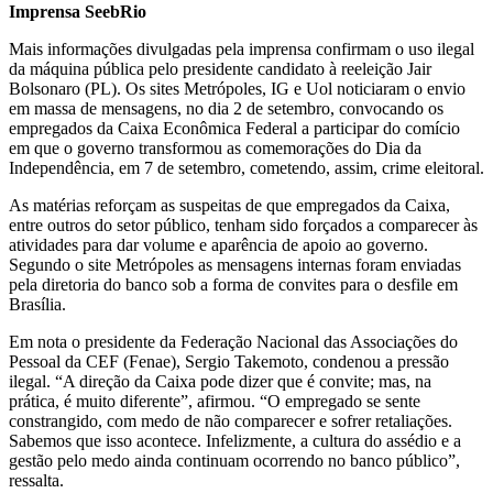
Imprensa SeebRio
Mais informações divulgadas pela imprensa confirmam o uso ilegal
da máquina pública pelo presidente candidato à reeleição Jair
Bolsonaro (PL). Os sites Metrópoles, IG e Uol noticiaram o envio
em massa de mensagens, no dia 2 de setembro, convocando os
empregados da Caixa Econômica Federal a participar do comício
em que o governo transformou as comemorações do Dia da
Independência, em 7 de setembro, cometendo, assim, crime eleitoral.
As matérias reforçam as suspeitas de que empregados da Caixa,
entre outros do setor público, tenham sido forçados a comparecer às
atividades para dar volume e aparência de apoio ao governo.
Segundo o site Metrópoles as mensagens internas foram enviadas
pela diretoria do banco sob a forma de convites para o desfile em
Brasília.
Em nota o presidente da Federação Nacional das Associações do
Pessoal da CEF (Fenae), Sergio Takemoto, condenou a pressão
ilegal. “A direção da Caixa pode dizer que é convite; mas, na
prática, é muito diferente”, afirmou. “O empregado se sente
constrangido, com medo de não comparecer e sofrer retaliações.
Sabemos que isso acontece. Infelizmente, a cultura do assédio e a
gestão pelo medo ainda continuam ocorrendo no banco público”,
ressalta.