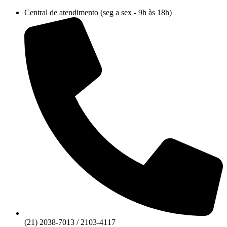
Ir
Central de atendimento (seg a sex - 9h às 18h)
para
o
conteúdo
(21) 2038-7013 / 2103-4117