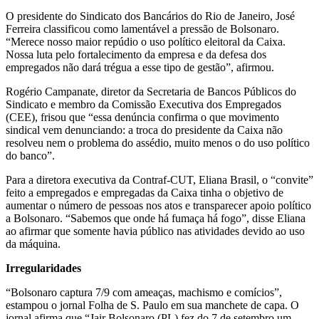
O presidente do Sindicato dos Bancários do Rio de Janeiro, José
Ferreira classificou como lamentável a pressão de Bolsonaro.
“Merece nosso maior repúdio o uso político eleitoral da Caixa.
Nossa luta pelo fortalecimento da empresa e da defesa dos
empregados não dará trégua a esse tipo de gestão”, afirmou.
Rogério Campanate, diretor da Secretaria de Bancos Públicos do
Sindicato e membro da Comissão Executiva dos Empregados
(CEE), frisou que “essa denúncia confirma o que movimento
sindical vem denunciando: a troca do presidente da Caixa não
resolveu nem o problema do assédio, muito menos o do uso político
do banco”.
Para a diretora executiva da Contraf-CUT, Eliana Brasil, o “convite”
feito a empregados e empregadas da Caixa tinha o objetivo de
aumentar o número de pessoas nos atos e transparecer apoio político
a Bolsonaro. “Sabemos que onde há fumaça há fogo”, disse Eliana
ao afirmar que somente havia público nas atividades devido ao uso
da máquina.
Irregularidades
“Bolsonaro captura 7/9 com ameaças, machismo e comícios”,
estampou o jornal Folha de S. Paulo em sua manchete de capa. O
jornal afirma que “Jair Bolsonaro (PL) fez do 7 de setembro um