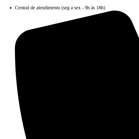
Ir
Central de atendimento (seg a sex - 9h às 18h)
para
o
conteúdo