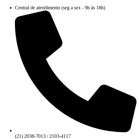
Ir
Central de atendimento (seg a sex - 9h às 18h)
para
o
conteúdo
(21) 2038-7013 / 2103-4117