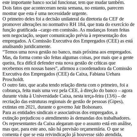
este importante banco social funcionar, tem que mudar também.
Dois fatos que aconteceram nesta semana, no entanto, parecem
mostrar que esta é uma necessidade urgente.
O primeiro deles foi a decisão unilateral da diretoria da CEF de
promover alterações no normativo RH 184, que trata do exercício de
função gratificada –cargo em comissão. As mudanças foram feitas
sem negociação, sequer comunicação prévia à representação dos
empregados. A Comissão Executiva dos Empregados (CEE) as está
analisando juridicamente.
“Temos uma nova gestão no banco, mais próxima aos empregados.
Mas, da forma como são feitas algumas coisas, por mais que a gente
queira, fica difícil defender esta nova gestão de críticas que
recebemos em nossas bases”, afirmou a coordenadora da Comissão
Executiva dos Empregados (CEE) da Caixa, Fabiana Uehara
Proscholdt.
O outro fato, que acaba tendo relação direta com o primeiro, foi a
cobrança, feita mais uma vez pela CEE, à direção do banco – agora
durante visita à Universidade Caixa, nesta terça-feira (13/6) – de
recriação das estruturas regionais de gestão de pessoas (Gipes),
extintas em 2021, durante o governo Jair Bolsonaro.
Para as entidades sindicais e associativas dos empregados, a
extinção prejudicou o atendimento às demandas dos trabalhadores.
Os representantes da Caixa alegaram que o assunto está em análise,
mas que, para este ano, não há previsão orçamentária. O que se
comenta é que se esta reivindicação já houvesse sido atendida,