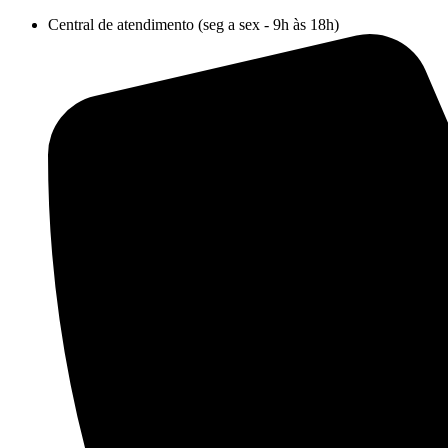
Ir
Central de atendimento (seg a sex - 9h às 18h)
para
o
conteúdo