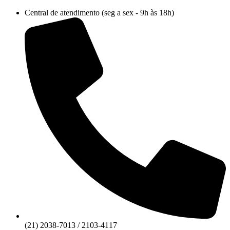
Ir
Central de atendimento (seg a sex - 9h às 18h)
para
o
conteúdo
(21) 2038-7013 / 2103-4117