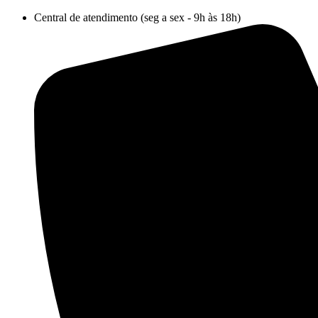
Ir
Central de atendimento (seg a sex - 9h às 18h)
para
o
conteúdo