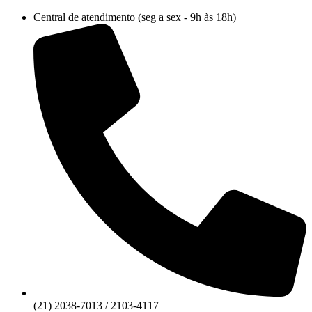
Ir
Central de atendimento (seg a sex - 9h às 18h)
para
o
conteúdo
(21) 2038-7013 / 2103-4117