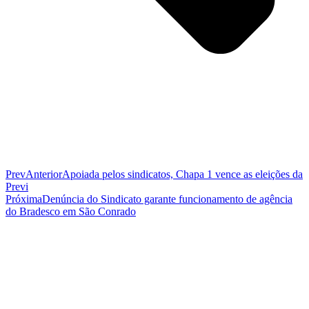
Prev
Anterior
Apoiada pelos sindicatos, Chapa 1 vence as eleições da
Previ
Próxima
Denúncia do Sindicato garante funcionamento de agência
do Bradesco em São Conrado