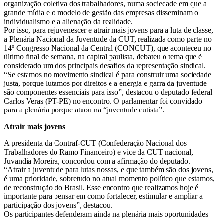
organização coletiva dos trabalhadores, numa sociedade em que a
grande mídia e o modelo de gestão das empresas disseminam o
individualismo e a alienação da realidade.
Por isso, para rejuvenescer e atrair mais jovens para a luta de classe,
a Plenária Nacional da Juventude da CUT, realizada como parte no
14º Congresso Nacional da Central (CONCUT), que aconteceu no
último final de semana, na capital paulista, debateu o tema que é
considerado um dos principais desafios da representação sindical.
“Se estamos no movimento sindical é para construir uma sociedade
justa, porque lutamos por direitos e a energia e garra da juventude
são componentes essenciais para isso”, destacou o deputado federal
Carlos Veras (PT-PE) no encontro. O parlamentar foi convidado
para a plenária porque atuou na “juventude cutista”.
Atrair mais jovens
A presidenta da Contraf-CUT (Confederação Nacional dos
Trabalhadores do Ramo Financeiro) e vice da CUT nacional,
Juvandia Moreira, concordou com a afirmação do deputado.
“Atrair a juventude para lutas nossas, e que também são dos jovens,
é uma prioridade, sobretudo no atual momento político que estamos,
de reconstrução do Brasil. Esse encontro que realizamos hoje é
importante para pensar em como fortalecer, estimular e ampliar a
participação dos jovens”, destacou.
Os participantes defenderam ainda na plenária mais oportunidades