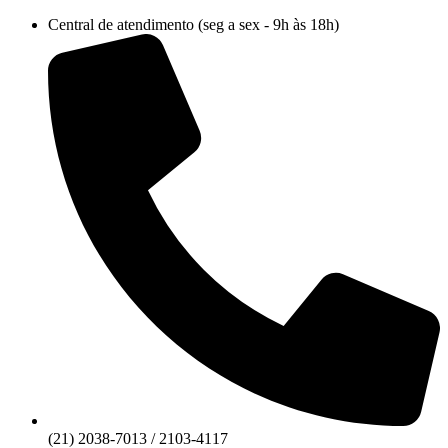
Ir
Central de atendimento (seg a sex - 9h às 18h)
para
o
conteúdo
(21) 2038-7013 / 2103-4117