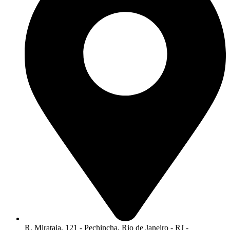
R. Mirataia, 121 - Pechincha, Rio de Janeiro - RJ -