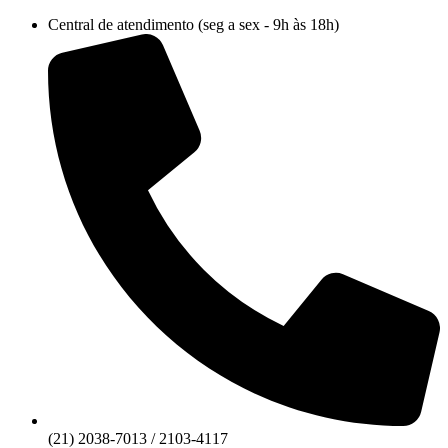
Ir
Central de atendimento (seg a sex - 9h às 18h)
para
o
conteúdo
(21) 2038-7013 / 2103-4117