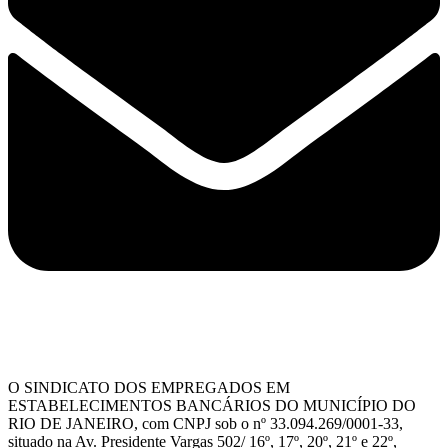
O SINDICATO DOS EMPREGADOS EM
ESTABELECIMENTOS BANCÁRIOS DO MUNICÍPIO DO
RIO DE JANEIRO, com CNPJ sob o nº 33.094.269/0001-33,
situado na Av. Presidente Vargas 502/ 16º, 17º, 20º, 21º e 22º,