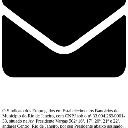
O Sindicato dos Empregados em Estabelecimentos Bancários do
Município do Rio de Janeiro, com CNPJ sob o nº 33.094.269/0001-
33, situado na Av. Presidente Vargas 502/ 16º, 17º, 20º, 21º e 22º,
andares Centro, Rio de Janeiro, por seu Presidente abaixo assinado,