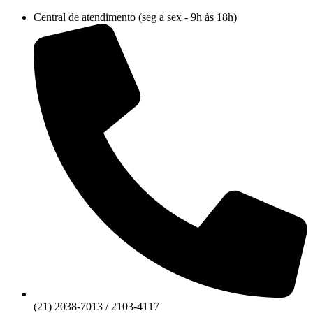
Ir
Central de atendimento (seg a sex - 9h às 18h)
para
o
conteúdo
(21) 2038-7013 / 2103-4117