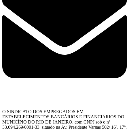
O SINDICATO DOS EMPREGADOS EM
ESTABELECIMENTOS BANCÁRIOS E FINANCIÁRIOS DO
MUNICÍPIO DO RIO DE JANEIRO, com CNPJ sob o nº
33.094.269/0001-33, situado na Av. Presidente Vargas 502/ 16º, 17º,