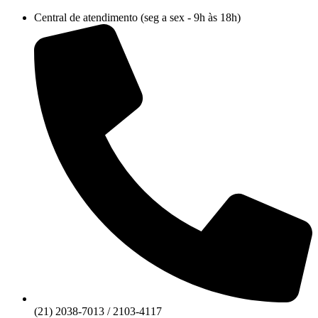
Ir
Central de atendimento (seg a sex - 9h às 18h)
para
o
conteúdo
(21) 2038-7013 / 2103-4117