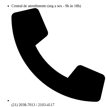
Ir
Central de atendimento (seg a sex - 9h às 18h)
para
o
conteúdo
(21) 2038-7013 / 2103-4117