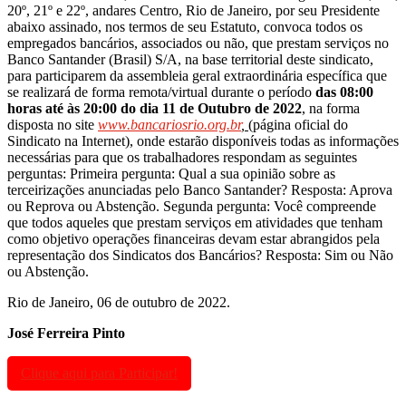
20º, 21º e 22º, andares Centro, Rio de Janeiro, por seu Presidente
abaixo assinado, nos termos de seu Estatuto, convoca todos os
empregados bancários, associados ou não, que prestam serviços no
Banco Santander (Brasil) S/A, na base territorial deste sindicato,
para participarem da assembleia geral extraordinária específica que
se realizará de forma remota/virtual durante o período
das 08:00
horas até às 20:00 do dia 11 de Outubro de 2022
, na forma
disposta no site
www.bancariosrio.org.br
,
(página oficial do
Sindicato na Internet), onde estarão disponíveis todas as informações
necessárias para que os trabalhadores respondam as seguintes
perguntas: Primeira pergunta: Qual a sua opinião sobre as
terceirizações anunciadas pelo Banco Santander? Resposta: Aprova
ou Reprova ou Abstenção. Segunda pergunta: Você compreende
que todos aqueles que prestam serviços em atividades que tenham
como objetivo operações financeiras devam estar abrangidos pela
representação dos Sindicatos dos Bancários? Resposta: Sim ou Não
ou Abstenção.
Rio de Janeiro, 06 de outubro de 2022.
José Ferreira Pinto
Clique aqui para Participar!