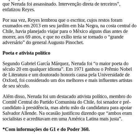
que Neruda foi assassinado. Intervenção direta de terceiros”,
enfatizou Reyes.
Por sua vez, Reyes lembrou que o escritor, cujos restos foram
exumados em 2013 em seu jardim em Isla Negra, na costa central do
Chile, havia planejado viajar para o México alguns dias antes de
morrer, aos 69 anos, e que no exílio teria se tornado o “grande
adversário” do general Augusto Pinochet.
Poeta e ativista político
Segundo Gabriel García Márquez, Neruda foi “o maior poeta do
século 20 em qualquer idioma”. Em 1971 ganhou o Prêmio Nobel
de Literatura e um doutorado honoris causa pela Universidade de
Oxford, foi considerado um dos melhores e mais influentes artistas
de seu século.
Além disso, Neruda foi um destacado ativista político, membro do
Comitê Central do Partido Comunista do Chile, foi senador e pré-
candidato à presidência, mas abriu mão da candidatura para apoiar
Salvador Allende. Na ocasião justificou dizendo que “ambos eram
socialistas e acreditavam em uma América Latina mais justa”.
*Com informações do G1 e do Poder 360.