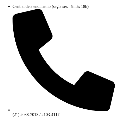
Ir
Central de atendimento (seg a sex - 9h às 18h)
para
o
conteúdo
(21) 2038-7013 / 2103-4117