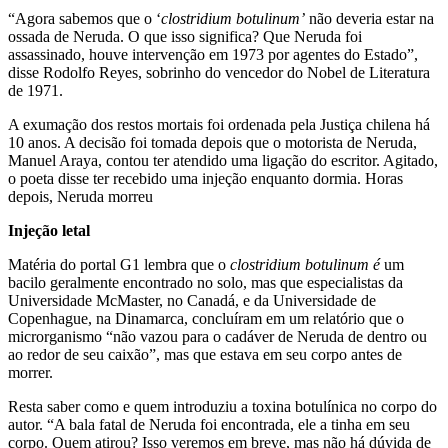
“Agora sabemos que o ‘
clostridium botulinum’
não deveria estar na
ossada de Neruda. O que isso significa? Que Neruda foi
assassinado, houve intervenção em 1973 por agentes do Estado”,
disse Rodolfo Reyes, sobrinho do vencedor do Nobel de Literatura
de 1971.
A exumação dos restos mortais foi ordenada pela Justiça chilena há
10 anos. A decisão foi tomada depois que o motorista de Neruda,
Manuel Araya, contou ter atendido uma ligação do escritor. Agitado,
o poeta disse ter recebido uma injeção enquanto dormia. Horas
depois, Neruda morreu
Injeção letal
Matéria do portal G1 lembra que o
clostridium botulinum é
um
bacilo geralmente encontrado no solo, mas que especialistas da
Universidade McMaster, no Canadá, e da Universidade de
Copenhague, na Dinamarca, concluíram em um relatório que o
microrganismo “não vazou para o cadáver de Neruda de dentro ou
ao redor de seu caixão”, mas que estava em seu corpo antes de
morrer.
Resta saber como e quem introduziu a toxina botulínica no corpo do
autor. “A bala fatal de Neruda foi encontrada, ele a tinha em seu
corpo. Quem atirou? Isso veremos em breve, mas não há dúvida de