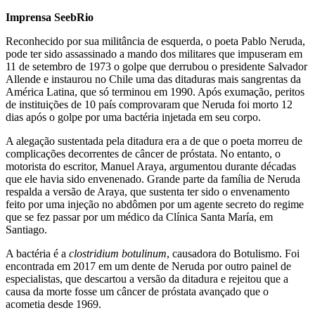
Imprensa SeebRio
Reconhecido por sua militância de esquerda, o poeta Pablo Neruda,
pode ter sido assassinado a mando dos militares que impuseram em
11 de setembro de 1973 o golpe que derrubou o presidente Salvador
Allende e instaurou no Chile uma das ditaduras mais sangrentas da
América Latina, que só terminou em 1990. Após exumação, peritos
de instituições de 10 país comprovaram que Neruda foi morto 12
dias após o golpe por uma bactéria injetada em seu corpo.
A alegação sustentada pela ditadura era a de que o poeta morreu de
complicações decorrentes de câncer de próstata. No entanto, o
motorista do escritor, Manuel Araya, argumentou durante décadas
que ele havia sido envenenado. Grande parte da família de Neruda
respalda a versão de Araya, que sustenta ter sido o envenamento
feito por uma injeção no abdômen por um agente secreto do regime
que se fez passar por um médico da Clínica Santa María, em
Santiago.
A bactéria é a
clostridium botulinum
, causadora do Botulismo. Foi
encontrada em 2017 em um dente de Neruda por outro painel de
especialistas, que descartou a versão da ditadura e rejeitou que a
causa da morte fosse um câncer de próstata avançado que o
acometia desde 1969.