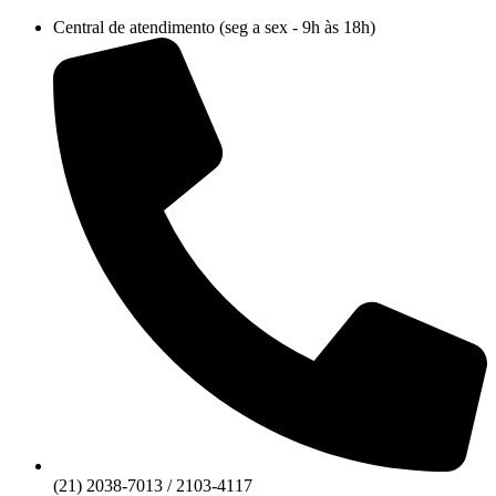
Ir
Central de atendimento (seg a sex - 9h às 18h)
para
o
conteúdo
(21) 2038-7013 / 2103-4117