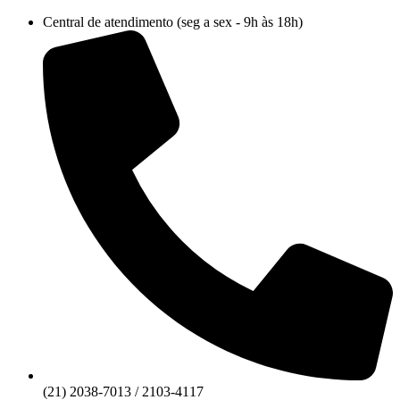
Ir
Central de atendimento (seg a sex - 9h às 18h)
para
o
conteúdo
(21) 2038-7013 / 2103-4117