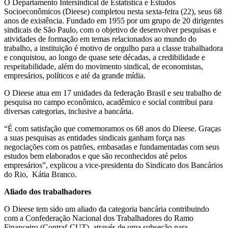
O Departamento Intersindical de Estatística e Estudos
Socioeconômicos (Dieese) completou nesta sexta-feira (22), seus 68
anos de existência. Fundado em 1955 por um grupo de 20 dirigentes
sindicais de São Paulo, com o objetivo de desenvolver pesquisas e
atividades de formação em temas relacionados ao mundo do
trabalho, a instituição é motivo de orgulho para a classe trabalhadora
e conquistou, ao longo de quase sete décadas, a credibilidade e
respeitabilidade, além do movimento sindical, de economistas,
empresários, políticos e até da grande mídia.
O Dieese atua em 17 unidades da federação Brasil e seu trabalho de
pesquisa no campo econômico, acadêmico e social contribui para
diversas categorias, inclusive a bancária.
“É com satisfação que comemoramos os 68 anos do Dieese. Graças
a suas pesquisas as entidades sindicais ganham força nas
negociações com os patrões, embasadas e fundamentadas com seus
estudos bem elaborados e que são reconhecidos até pelos
empresários”, explicou a vice-presidenta do Sindicato dos Bancários
do Rio, Kátia Branco.
Aliado dos trabalhadores
O Dieese tem sido um aliado da categoria bancária contribuindo
com a Confederação Nacional dos Trabalhadores do Ramo
Financeiro (Contraf-CUT), através de uma subseção para