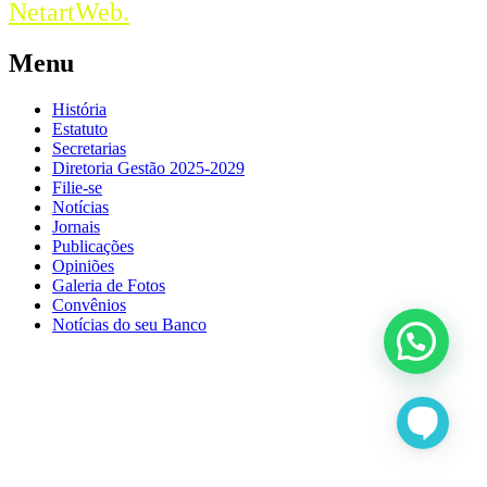
NetartWeb.
Menu
História
Estatuto
Secretarias
Diretoria Gestão 2025-2029
Filie-se
Notícias
Jornais
Publicações
Opiniões
Galeria de Fotos
Convênios
Notícias do seu Banco