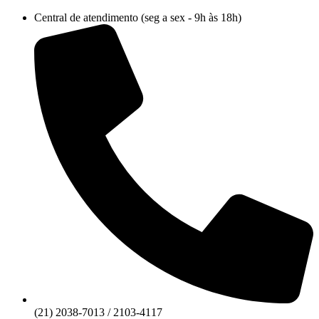
Ir
Central de atendimento (seg a sex - 9h às 18h)
para
o
conteúdo
(21) 2038-7013 / 2103-4117