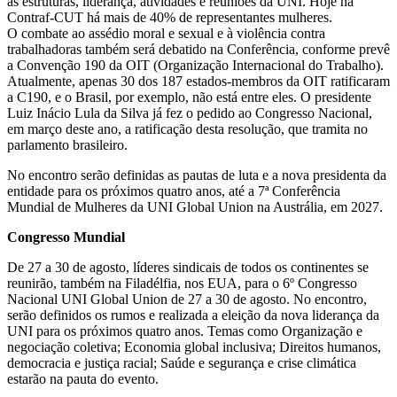
as estruturas, liderança, atividades e reuniões da UNI. Hoje na
Contraf-CUT há mais de 40% de representantes mulheres.
O combate ao assédio moral e sexual e à violência contra
trabalhadoras também será debatido na Conferência, conforme prevê
a Convenção 190 da OIT (Organização Internacional do Trabalho).
Atualmente, apenas 30 dos 187 estados-membros da OIT ratificaram
a C190, e o Brasil, por exemplo, não está entre eles. O presidente
Luiz Inácio Lula da Silva já fez o pedido ao Congresso Nacional,
em março deste ano, a ratificação desta resolução, que tramita no
parlamento brasileiro.
No encontro serão definidas as pautas de luta e a nova presidenta da
entidade para os próximos quatro anos, até a 7ª Conferência
Mundial de Mulheres da UNI Global Union na Austrália, em 2027.
Congresso Mundial
De 27 a 30 de agosto, líderes sindicais de todos os continentes se
reunirão, também na Filadélfia, nos EUA, para o 6º Congresso
Nacional UNI Global Union de 27 a 30 de agosto. No encontro,
serão definidos os rumos e realizada a eleição da nova liderança da
UNI para os próximos quatro anos. Temas como Organização e
negociação coletiva; Economia global inclusiva; Direitos humanos,
democracia e justiça racial; Saúde e segurança e crise climática
estarão na pauta do evento.