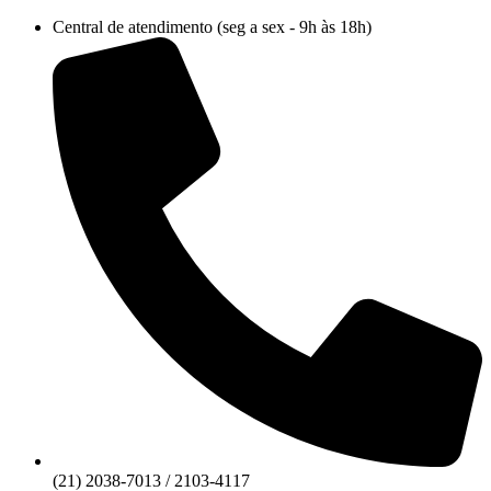
Ir
Central de atendimento (seg a sex - 9h às 18h)
para
o
conteúdo
(21) 2038-7013 / 2103-4117