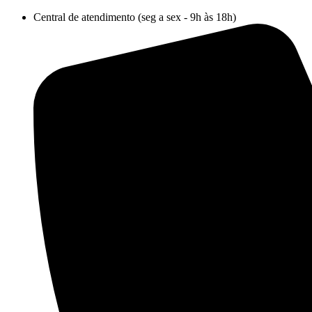
Ir
Central de atendimento (seg a sex - 9h às 18h)
para
o
conteúdo