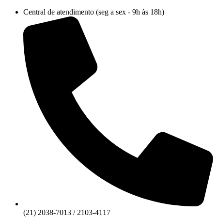
Ir
Central de atendimento (seg a sex - 9h às 18h)
para
o
conteúdo
(21) 2038-7013 / 2103-4117