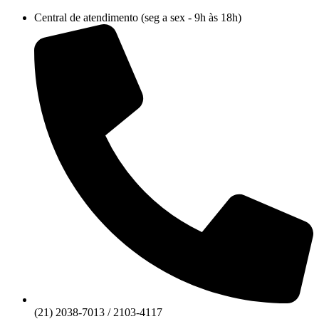
Ir
Central de atendimento (seg a sex - 9h às 18h)
para
o
conteúdo
(21) 2038-7013 / 2103-4117