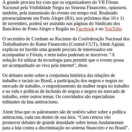
A grande procura fez com que os organizadores do VII Fórum
Nacional pela Visibilidade Negra no Sistema Financeiro, optassem,
também, pela transmissão do evento em tempo real. Realizado
presencialmente em Porto Alegre (RS), nos próximos dias 10 e 11
de novembro, poderá ser assistido nas páginas do Sindicato dos
Bancários de Porto Alegre e Região no
Facebook
e no
YouTube
.
O secretário de Combate ao Racismo da Confederação Nacional dos
Trabalhadores do Ramo Financeiro (Contraf-CUT), Almir Aguiar,
explicou ter havido uma grande procura de interessados em
acompanhar o Fórum, e nem todos puderam se inscrever. “A
solução foi utilizar da tecnologia para permitir que o evento possa
ser acompanhado ao vivo pela internet”, disse.
Os debates serão sobre a conjuntura histórica das relações de
trabalho e raciais no Brasil, a participação dos negros e negras no
mercado de trabalho, o empoderamento da mulher negra no trabalho
e na vida e políticas de inclusão de negras e negros no mercado de
trabalho, entre outros temas. Os convidados são especialistas
militantes da luta antirracismo.
Almir frisa que os palestrantes são de notório saber sobre a política
antirracista, cada um dentro de sua área. “Com certeza vão
promover debates de grande densidade sobre temas fundamentais
para a luta contra a discriminação no sistema financeiro e no Brasil”.