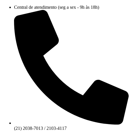
Ir
Central de atendimento (seg a sex - 9h às 18h)
para
o
conteúdo
(21) 2038-7013 / 2103-4117