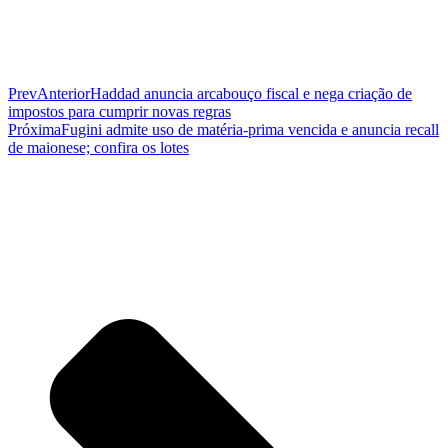
Prev
Anterior
Haddad anuncia arcabouço fiscal e nega criação de
impostos para cumprir novas regras
Próxima
Fugini admite uso de matéria-prima vencida e anuncia recall
de maionese; confira os lotes