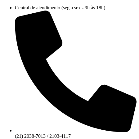
Ir
Central de atendimento (seg a sex - 9h às 18h)
para
o
conteúdo
(21) 2038-7013 / 2103-4117