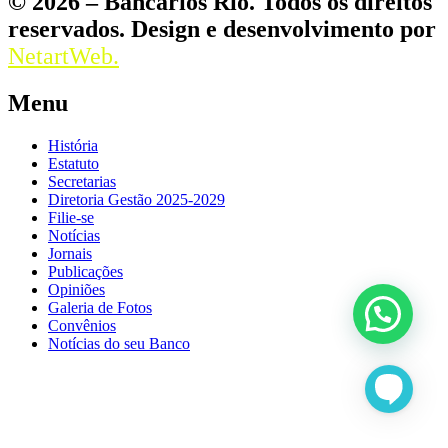
© 2026 – Bancários Rio. Todos os direitos
reservados. Design e desenvolvimento por
NetartWeb.
Menu
História
Estatuto
Secretarias
Diretoria Gestão 2025-2029
Filie-se
Notícias
Jornais
Publicações
Opiniões
Galeria de Fotos
Convênios
Notícias do seu Banco