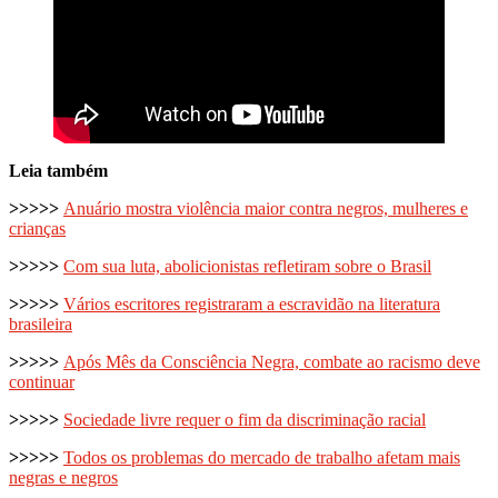
Leia também
>>>>>
Anuário mostra violência maior contra negros, mulheres e
crianças
>>>>>
Com sua luta, abolicionistas refletiram sobre o Brasil
>>>>>
Vários escritores registraram a escravidão na literatura
brasileira
>>>>>
Após Mês da Consciência Negra, combate ao racismo deve
continuar
>>>>>
Sociedade livre requer o fim da discriminação racial
>>>>>
Todos os problemas do mercado de trabalho afetam mais
negras e negros