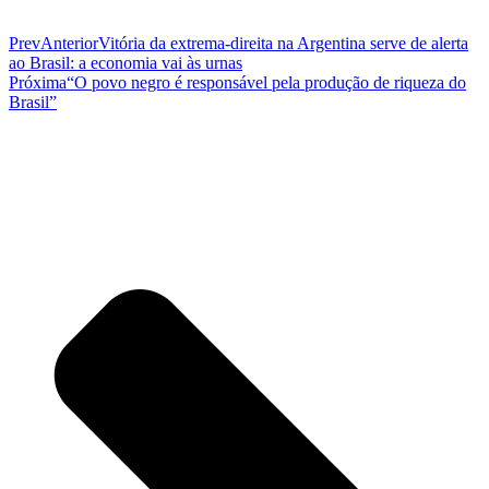
Prev
Anterior
Vitória da extrema-direita na Argentina serve de alerta
ao Brasil: a economia vai às urnas
Próxima
“O povo negro é responsável pela produção de riqueza do
Brasil”