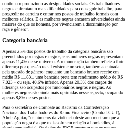
continua reproduzindo as desigualdades sociais. Os trabalhadores
negros enfrentaram mais dificuldades para conseguir trabalho, para
progredir na carreira e entrar nos postos de trabalho formais com
melhores salários. E as mulheres negras encaram adversidades ainda
maiores do que os homens, por vivenciarem a discriminação por
raça e gênero”.
Categoria bancária
Apenas 25% dos postos de trabalho da categoria bancária são
preenchidos por negras e negros, e as mulheres negras representam
apenas 11,4% desse universo. A remuneração também reflete a forte
diferença por questão racial existente no setor, também acentuada
pela questão de gênero: enquanto um bancário branco recebe em
média R$ 11.831, uma bancária preta tem rendimento médio de R$
7.023 – ou seja, 40,6% inferior. Apenas 20,3% dos cargos de
liderança são ocupados por funcionários negros e negras. As
mulheres negras são ainda mais oprimidas nesse aspecto, ocupando
apenas 8,8% desses postos.
Para o secretário de Combate ao Racismo da Confederação
Nacional dos Trabalhadores do Ramo Financeiro (Contraf-CUT),
Almir Aguiar, “os números da violência deste ano mostram que a
população negra é a que mais sofre em relação a homicídios, à
abordagem policial. Os dados do IBGE mostram que os negros