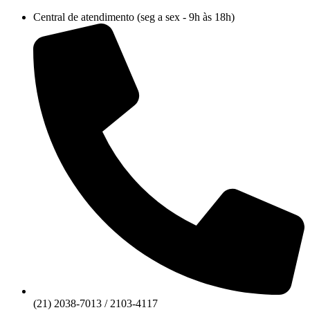
Ir
Central de atendimento (seg a sex - 9h às 18h)
para
o
conteúdo
(21) 2038-7013 / 2103-4117