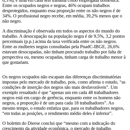
6,3%), e uma em cada seis trabalha como empregada doméstica.
Entre os ocupados negros e negras, 46% ocupam trabalhos
desprotegidos, enquanto essa proporção entre os não negros é de
34%. O profissional negro recebe, em média, 39,2% menos que o
não negro.
A discriminação é observada em todos os aspectos do mundo do
trabalho. A desocupação na população negra é de 9,5%, 3,2 pontos
percentuais (p.p.) acima da taxa verificada entre os não negros.
Entre as mulheres negras consultadas pela PnadC-IBGE, 26,6%
estavam desocupadas, não tinham procurado trabalho por falta de
perspectiva ou, mesmo ocupadas, tinham carga de trabalho menor à
que gostariam.
Os negros ocupados não escapam das diferenças discriminatórias
impostas pelo mercado de trabalho, pois, como afirma o estudo, “as
condições de inserção dos negros são mais desfavoráveis”. Um
exemplo ressaltado é que “apenas um em cada 48 trabalhadores
negros está em cargo de gerência, enquanto entre os homens não
negros, a proporção é de um para cada 18 trabalhadores”. Ao
mesmo tempo, o estudo enfatiza que, para os trabalhadores negros,
“em todas as posições, o rendimento médio deles é inferior”.
O boletim do Dieese conclui que “mesmo com a indicação do
crescimento da atividade econômica, o mercado de trabalho