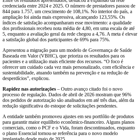
Entre os resultados apresentados, destacou a expansão da rede
credenciada entre 2024 e 2025. O número de prestadores passou de
844 para 1.757, um crescimento de 108,1%. No interior do país, a
ampliação foi ainda mais expressiva, alcançando 123,55%. Os
índices de satisfação acompanharam esse movimento: a qualidade
dos profissionais recebeu nota média de 4,80, em uma escala de até
5, enquanto a avaliação geral da rede chegou a 4,76. A meta é elevar
a satisfação global dos participantes de 69% para 75%.
Apresentou a migração para um modelo de Governança de Saúde
Baseada em Valor (VBHC), que prioriza os resultados para os
pacientes e a utilização mais eficiente dos recursos. “O foco é
oferecer um cuidado cada vez mais personalizado, com eficiência e
sustentabilidade, atuando também na prevenção e na redução de
desperdícios”, explicou.
Rapidez nas autorizações
– Outro avanço citado foi o novo
processo de regulação. Dados de abril de 2026 mostram que 96%
dos pedidos de autorização são analisados em até três dias, além da
redução significativa do estoque de solicitações pendentes.
A entidade também promoveu ajustes em seu portfólio de produtos
para garantir maior equilíbrio econômico-financeiro. Alguns planos
comerciais, como o PCF e o Vida, foram descontinuados, enquanto
o plano Essencial tornou-se referência para o novo modelo
implantado desde maio de 2025.