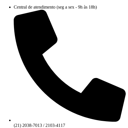
Ir
Central de atendimento (seg a sex - 9h às 18h)
para
o
conteúdo
(21) 2038-7013 / 2103-4117