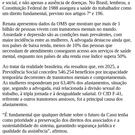
e social, e não apenas a ausência de doenças. No Brasil, lembrou, a
Constituição Federal de 1988 assegura a saúde do trabalhador como
um direito fundamental, previsto nos artigos 7º e 196.
Renata apresentou dados da OMS que mostram que mais de 1
bilhão de pessoas vivem com transtornos mentais no mundo.
Ansiedade e depressão são as condições mais prevalentes, com
maior incidência entre as mulheres. A advogada destacou ainda que,
nos países de baixa renda, menos de 10% das pessoas que
necessitam de atendimento conseguem acesso aos serviços de saúde
mental, enquanto nos países de alta renda esse índice supera 50%.
Ao tratar da realidade brasileira, ela ressaltou que, em 2025, a
Previdência Social concedeu 546.254 benefícios por incapacidade
temporária decorrentes de transtornos mentais e comportamentais.
As mulheres responderam por 63,46% dos afastamentos, situação
que, segundo a advogada, está relacionada à divisão sexual do
trabalho, à tripla jornada e à desigualdade salarial. O CID F-41,
referente a outros transtornos ansiosos, foi a principal causa dos
afastamentos.
“É fundamental que qualquer debate sobre o futuro da Cassi tenha
como prioridade a preservação dos direitos dos associados e a
sustentabilidade do sistema, garantindo segurança jurídica e
qualidade da assistência”, afirmou.